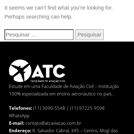
It seems we can’t find what you’re looking for.
Perhaps searching can help.
Estude em uma Faculdade de Aviação Civil – Instituição
100% especializada em ensino aeronáutico no país.
Telefones:
(11) 3090-5548 | (11) 97225-9598
WhatsApp
E-mail:
contato@atcaviacao.com.br
Endereço:
R. Salvador Cabral, 345 – Centro, Mogi das