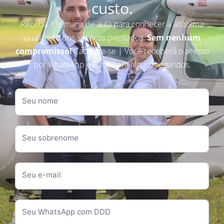
custo.
Receba 1 semana de aula para conhecer a altíssima
qualidade dos serviços prestados.
Sem nenhum
compromisso!
Cadastre-se | Você receberá o acesso
por WhatsApp e E-mail em alguns segundos.​
Seu nome
Seu sobrenome
Seu e-mail
Seu WhatsApp com DDD