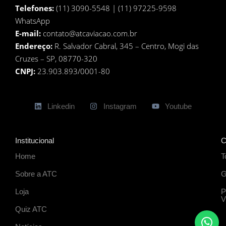
Telefones:
(11) 3090-5548 | (11) 97225-9598
WhatsApp
E-mail:
contato@atcaviacao.com.br
Endereço:
R. Salvador Cabral, 345 – Centro, Mogi das
Cruzes – SP, 08770-320
CNPJ:
23.903.893/0001-80
Linkedin
Instagram
Youtube
Institucional
C
Home
T
Sobre a ATC
G
Loja
P
V
Quiz ATC