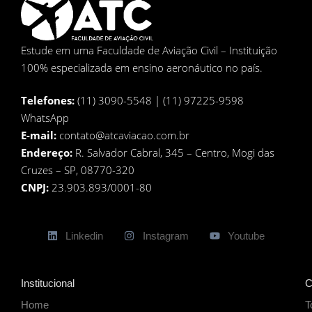
Estude em uma Faculdade de Aviação Civil – Instituição
100% especializada em ensino aeronáutico no país.
Telefones:
(11) 3090-5548 | (11) 97225-9598
WhatsApp
E-mail:
contato@atcaviacao.com.br
Endereço:
R. Salvador Cabral, 345 – Centro, Mogi das
Cruzes – SP, 08770-320
CNPJ:
23.903.893/0001-80
Linkedin
Instagram
Youtube
Institucional
C
Home
T