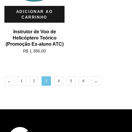
ADICIONAR AO
CARRINHO
Instrutor de Voo de
Helicóptero Teórico
(Promoção Ex-aluno ATC)
R$
1.386,00
←
1
2
3
4
5
6
→