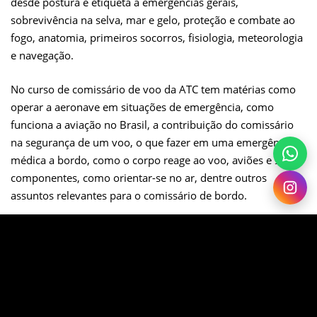
desde postura e etiqueta a emergências gerais,
sobrevivência na selva, mar e gelo, proteção e combate ao
fogo, anatomia, primeiros socorros, fisiologia, meteorologia
e navegação.
No curso de comissário de voo da ATC tem matérias como
operar a aeronave em situações de emergência, como
funciona a aviação no Brasil, a contribuição do comissário
na segurança de um voo, o que fazer em uma emergência
médica a bordo, como o corpo reage ao voo, aviões e seus
componentes, como orientar-se no ar, dentre outros
assuntos relevantes para o comissário de bordo.
O Curso é homologado pela ANAC com todo o conteúdo
exigido e regulamentado pela agência.
É um curso de modalidade semi-presencial, com parte
teórica online de 144 horas e parte prática (selva) presencial
de 15 horas.