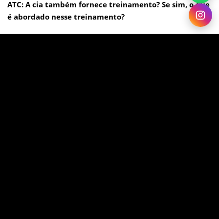
ATC: A cia também fornece treinamento? Se sim, o que
é abordado nesse treinamento?
GOL:
Sim, após ser aprovado no processo seletivo da GOL,
o comissário passa pelo Centro de Treinamento da
GOL para aprimorar o aprendizado na sua área de atuação e
padronizar os procedimentos indicados pela Companhia.
São 189 horas em sala recebendo aulas teóricas, e 30 horas
de instrução em rota sendo supervisionado. Depois de
aprovado e trabalhando na Companhia, o
comissário retorna ao treinamento a cada 12 meses para
realização de cursos de reciclagem e avaliação do órgão
regulador ANAC.
ATC: Existe algum problema de saúde que incapacita o
ingresso do candidato?