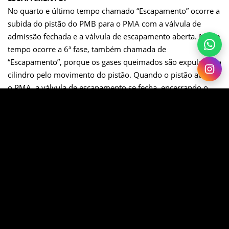
No quarto e último tempo chamado “Escapamento” ocorre a
subida do pistão do PMB para o PMA com a válvula de
admissão fechada e a válvula de escapamento aberta. Nesse
tempo ocorre a 6ª fase, também chamada de
“Escapamento”, porque os gases queimados são expulsos do
cilindro pelo movimento do pistão. Quando o pistão atinge
o PMA, a válvula de escapamento se fecha, encerrando o
ciclo e então tudo se repete na mesma sequência.
Na prática, o ciclo não ocorre exatamente conforme
explicado acima, os fatores são:
A combustão não é instantânea, as válvulas não se abrem e
fecham instantaneamente, a mistura de gases queimados
possuem inércia e as válvulas e tubulações oferecem
resistência à passagem da mistura e dos gases queimados.
Podemos então concluir que a
alternativa coreta é a