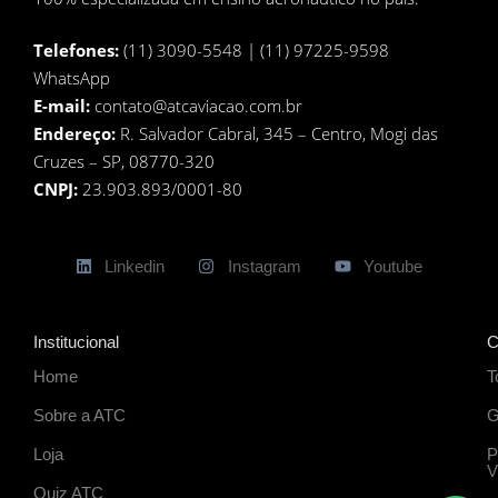
Telefones:
(11) 3090-5548 | (11) 97225-9598
WhatsApp
E-mail:
contato@atcaviacao.com.br
Endereço:
R. Salvador Cabral, 345 – Centro, Mogi das
Cruzes – SP, 08770-320
CNPJ:
23.903.893/0001-80
Linkedin
Instagram
Youtube
Institucional
C
Home
T
Sobre a ATC
G
Loja
P
V
Quiz ATC