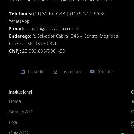
Telefones:
(11) 3090-5548 | (11) 97225-9598
WhatsApp
E-mail:
contato@atcaviacao.com.br
Endereço:
R. Salvador Cabral, 345 – Centro, Mogi das
Cruzes – SP, 08770-320
CNPJ:
23.903.893/0001-80
Linkedin
Instagram
Youtube
Institucional
C
Home
T
Sobre a ATC
G
Loja
P
V
Quiz ATC