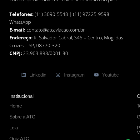
Telefones:
(11) 3090-5548 | (11) 97225-9598
WhatsApp
E-mail:
contato@atcaviacao.com.br
Endereço:
R. Salvador Cabral, 345 – Centro, Mogi das
Cruzes – SP, 08770-320
CNPJ:
23.903.893/0001-80
Linkedin
Instagram
Youtube
Institucional
C
Home
T
Sobre a ATC
G
Loja
P
V
Quiz ATC