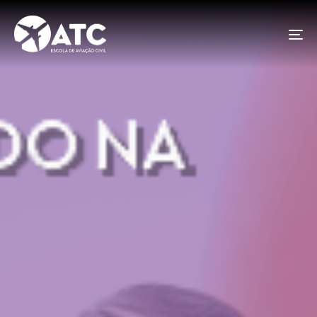
To
na