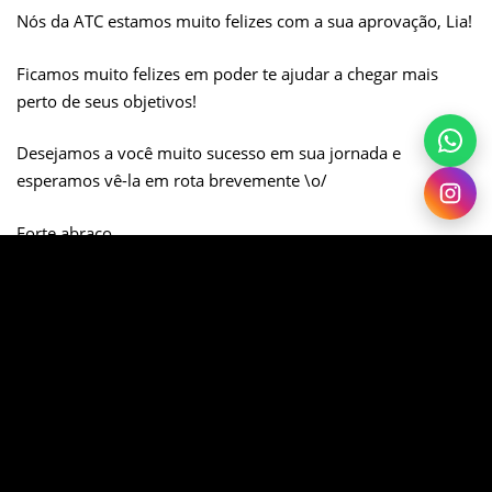
Nós da ATC estamos muito felizes com a sua aprovação, Lia!
Ficamos muito felizes em poder te ajudar a chegar mais
perto de seus objetivos!
Desejamos a você muito sucesso em sua jornada e
esperamos vê-la em rota brevemente \o/
Forte abraço,
Time ATC.
SHARE ON