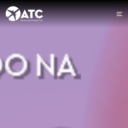
To
na