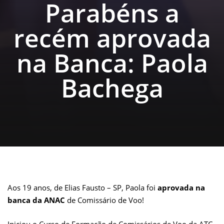
Parabéns a
recém aprovada
na Banca: Paola
Bachega
Aos 19 anos, de Elias Fausto – SP, Paola foi
aprovada na
banca da ANAC
de Comissário de Voo!
Iniciou o Curso de Formação de Comissários de Voo da ATC,