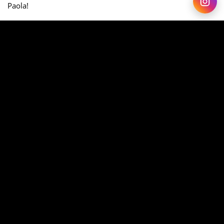
Paola!
Ficamos muito felizes em poder te ajudar a chegar mais
perto de seus objetivos!
Desejamos a você muito sucesso em sua jornada e
esperamos vê-la em rota brevemente \o/
Forte abraço,
Time ATC.
SHARE ON