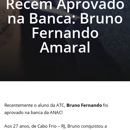
Recém Aprovado
na Banca: Bruno
Fernando
Amaral
Recentemente o aluno da ATC,
Bruno Fernando
foi
aprovado na banca da ANAC!
Aos 27 anos, de Cabo Frio – RJ, Bruno conquistou a