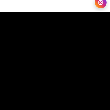
Nós da ATC estamos muito felizes com a sua aprovação,
Francisco! Agradecemos por nos permitir fazer parte da sua
história na aviação!
Forte abraço,
Equipe ATC.
SHARE ON