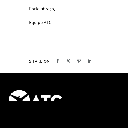
Forte abraço,
Equipe ATC.
SHARE ON
Estude em uma Faculdade de Aviação Civil – Instituição 100%
especializada em ensino aeronáutico no país.