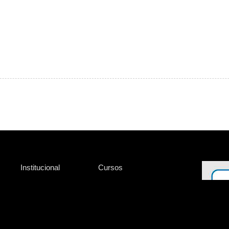
Institucional
Cursos
Home
Todos os Cursos
Sobre a ATC
Graduação
Loja
Pós Graduação
Verificação de Diplomas