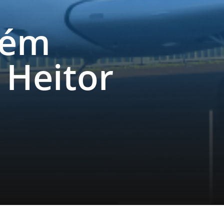
cém
 Heitor