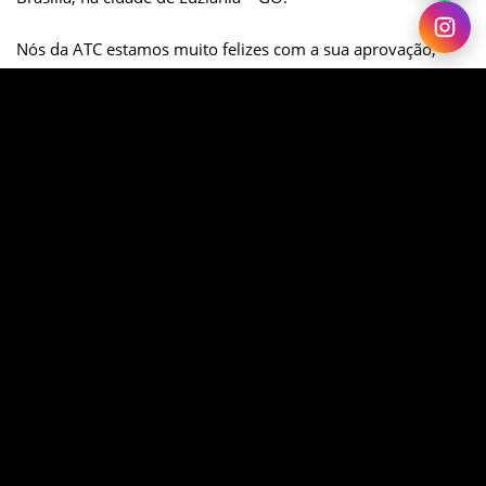
Nós da ATC estamos muito felizes com a sua aprovação,
Jorge! Ficamos muito felizes em poder te ajudar a chegar
mais perto do seu sonho! Desejamos a você muito sucesso
em sua jornada!
Forte abraço,
Equipe ATC.
Caro leitor, quer fazer como o Jorge? Conheça o treinamento
da ATC:
https://goo.gl/WurcYd
SHARE ON