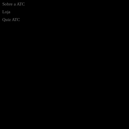
Sobre a ATC
Loja
Quiz ATC
Notícias
Contato
Cursos
Todos os Cursos
Graduação
Pós Graduação
Verificação de Diplomas