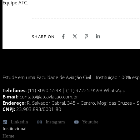
Equipe ATC.
SHARE ON
Estude em uma Faculdade de Aviação Civil – Instituição 100% esp
Telefones:
(11) 3090-5548 | (11) 97225-9598 WhatsApp
E-mail:
contato@atcaviacao.com.br
Endereço:
R. Salvador Cabral, 345 – Centro, Mogi das Cruzes –
CNPJ:
23.903.893/0001-80
Linkedin
Instagram
Youtube
Institucional
Home