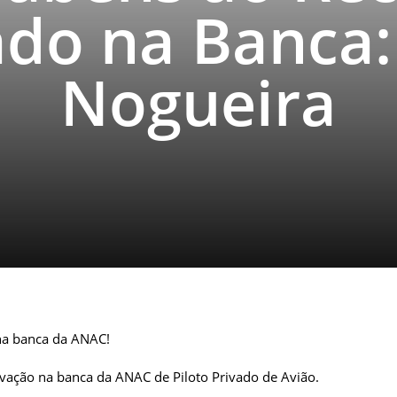
do na Banca:
Nogueira
na banca da ANAC!
ovação na banca da ANAC de Piloto Privado de Avião.