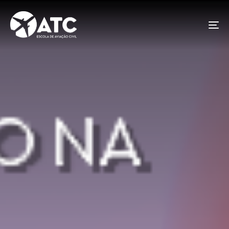
To
na