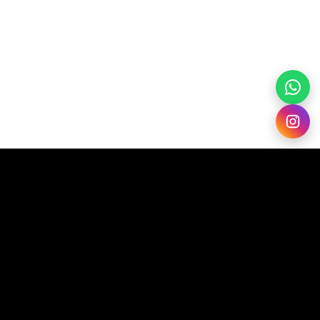
Nós da ATC estamos muito felizes com a sua aprovação,
Silvio! Agradecemos por nos permitir fazer parte da sua
história na aviação!
Forte abraço,
Equipe ATC.