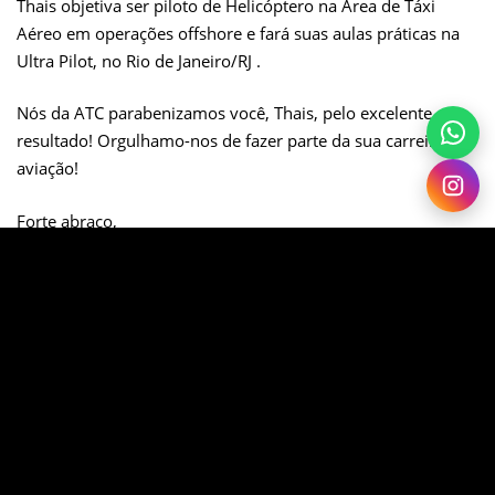
Thais objetiva ser piloto de Helicóptero na Área de Táxi
Aéreo em operações offshore e fará suas aulas práticas na
Ultra Pilot, no Rio de Janeiro/RJ .
Nós da ATC parabenizamos você, Thais, pelo excelente
resultado! Orgulhamo-nos de fazer parte da sua carreira na
aviação!
Forte abraço,
Equipe ATC.
SHARE ON