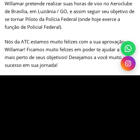
Willamar pretende realizar suas horas de voo no Aeroclube
de Brasília, em Luziânia / GO, e assim seguir seu objetivo de
se tornar Piloto da Polícia Federal (onde hoje exerce a
função de Policial Federal).
Nós da ATC estamos muito felizes com a sua aprovação,
Willamar! Ficamos muito felizes em poder te ajudar a chegar
mais perto de seus objetivos! Desejamos a você muito
sucesso em sua jornada!
Forte abraço,
Equipe ATC.
SHARE ON