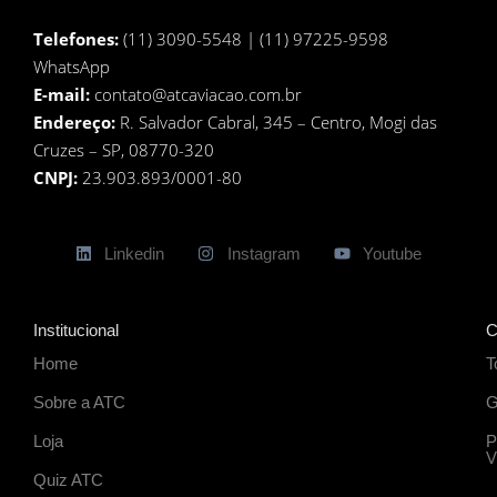
Telefones:
(11) 3090-5548 | (11) 97225-9598
WhatsApp
E-mail:
contato@atcaviacao.com.br
Endereço:
R. Salvador Cabral, 345 – Centro, Mogi das
Cruzes – SP, 08770-320
CNPJ:
23.903.893/0001-80
Linkedin
Instagram
Youtube
Institucional
C
Home
T
Sobre a ATC
G
Loja
P
V
Quiz ATC