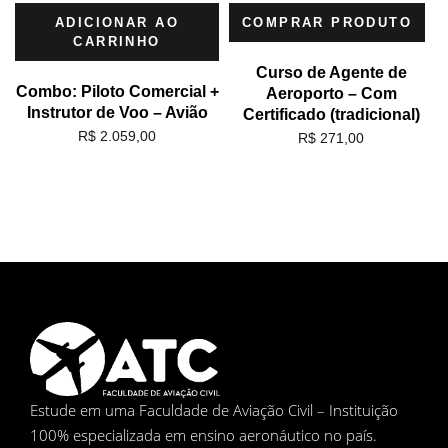
ADICIONAR AO
COMPRAR PRODUTO
CARRINHO
Curso de Agente de
Combo: Piloto Comercial +
Aeroporto – Com
Instrutor de Voo – Avião
Certificado (tradicional)
R$
2.059,00
R$
271,00
Estude em uma Faculdade de Aviação Civil – Instituição
100% especializada em ensino aeronáutico no país.