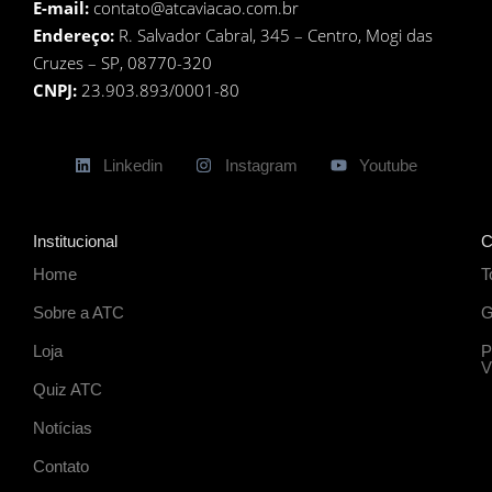
E-mail:
contato@atcaviacao.com.br
Endereço:
R. Salvador Cabral, 345 – Centro, Mogi das
Cruzes – SP, 08770-320
CNPJ:
23.903.893/0001-80
Linkedin
Instagram
Youtube
Institucional
C
Home
T
Sobre a ATC
G
Loja
P
V
Quiz ATC
Notícias
Contato