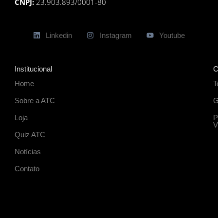
CNPJ:
23.903.893/0001-80
Linkedin
Instagram
Youtube
Institucional
C
Home
T
Sobre a ATC
G
Loja
P
V
Quiz ATC
Notícias
Contato