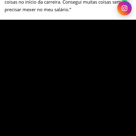
coisas no início da carreira. Consegui muitas coisas sem
precisar mexer no meu salário.”
Ela conta que muitas pessoas poupam o valor das diárias e
conseguem pagar até mesmo parcelas de carro ou de
apartamento.
Para saber mais sobre o piso salarial, diárias e outros
direitos dos aeronautas acesse a
convenção coletiva de
trabalho da aviação regular
.
Quais outros benefícios estão inclusos?
Além do salário e outras remunerações, o benefício viagem
é um dos mais atraentes.
Dependendo da companhia é possível beneficiar inclusive