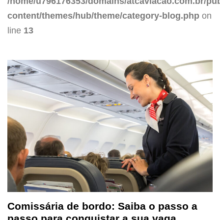
/home/u796176353/domains/atcaviacao.com.br/pub
content/themes/hub/theme/category-blog.php
on
line
13
Comissária de bordo: Saiba o passo a
passo para conquistar a sua vaga